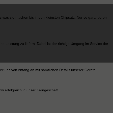
 was sie machen bis in den kleinsten Chipsatz. Nur so garantieren
he Leistung zu liefern. Dabei ist der richtige Umgang im Service der
ir uns von Anfang an mit sämtlichen Details unserer Geräte.
w erfolgreich in unser Kerngeschäft.