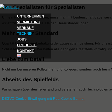
Von Spezialisten für Spezialisten
Zum
Inhalt
UNTERNEHMEN
Um ein Produkt zu verstehen, muss man mit Leidenschaft dabei sein. 
springen
VERMIETUNG
wir effiziente Lösungen bei Deinen Herausforderungen.
VERKAUF
Mehr als nur Standard
TECHNIK
JOBS
Qualität bedeutet die Einhaltung der zugesagten Leistung. Für uns ist
PRODUKTE
Schlüssel zum Erfolg. Wir halten alle gängigen Ersatzteile vorrätig und
KONTAKT
Liebe zum Detail
Nicht nur bei unseren Kolleginnen und Kollegen, sondern auch beim M
Abseits des Spielfelds
Wir schauen über den Tellerrand und verstehen auch Technologien auß
DSGVO Cookie-Einwilligung mit Real Cookie Banner