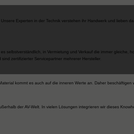
Unsere Experten in der Technik verstehen ihr Handwerk und lieben das
 es selbstverständlich, in Vermietung und Verkauf die immer gleiche, ho
 sind zertifizierter Servicepartner mehrerer Hersteller.
aterial kommt es auch auf die inneren Werte an. Daher beschäftigen w
erhalb der AV-Welt. In vielen Lösungen integrieren wir dieses Knowho