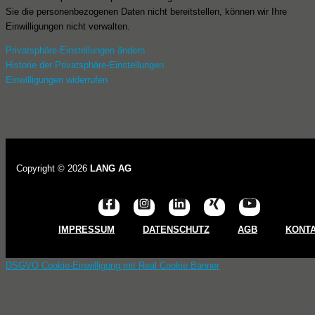
Sie die personenbezogenen Daten nicht bereitstellen, können wir Ihre
Einwilligungen nicht verwalten.
Privatsphäre-Einstellungen ändern
Historie der Privatsphäre-Einstellungen
Einwilligungen widerrufen
Copyright © 2026
LANG AG
IMPRESSUM
DATENSCHUTZ
AGB
KONT
DSGVO Cookie-Einwilligung mit Real Cookie Banner