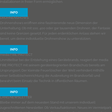
Installationen in freier Form ermöglichen.
INFO
DROHNENSHOWS
Drohnenshows eröffnen eine faszinierende neue Dimension der
Unterhaltung. Ob mit 100, 400 oder gar tausenden Drohnen, der Fantasie
sind keine Grenzen gesetzt. Für jeden erdenklichen Anlass stehen wir
bereit, um deine individuelle Drohnenshow zu unterstützen.
INFO
media FIRE PROTECT
Unmittelbar bei der Entstehung eines Gerätebrands, reagiert der media
FIRE PROTECT mit seinem geräteintegrierten Brandschutz bereits am
Ursprungsort. Der kleinste Feuerlöscher der Welt verhindert mithilfe
einer Selbstlöscheinrichtung die Ausbreitung im Brandvorfall und
bewahrt beim Einsatz die Technik in öffentlichen Räumen.
INFO
LANG NEWSLETTER
Bleibe immer auf dem neuesten Stand mit unserem individuell
zugeschnittenen Newsletter. Ob Verkaufsaktionen, Neues im Vermietpark